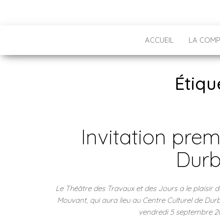
ACCUEIL
LA COMP
Étiqu
Invitation premi
Durb
Le Théâtre des Travaux et des Jours a le plaisir 
Mouvant, qui aura lieu au Centre Culturel de Dur
vendredi 5 septembre 20