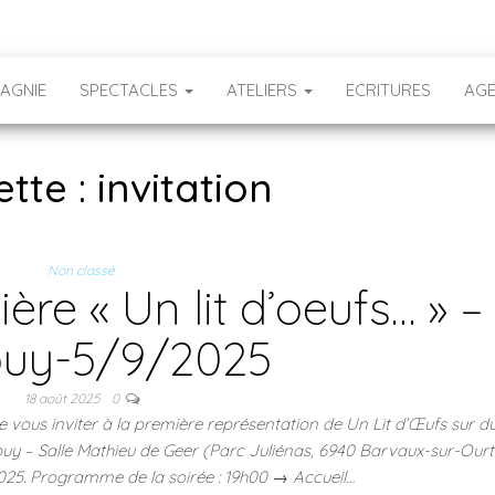
AGNIE
SPECTACLES
ATELIERS
ECRITURES
AG
ette : invitation
Non classé
ère « Un lit d’oeufs… » –
uy-5/9/2025
18 août 2025
0
de vous inviter à la première représentation de Un Lit d’Œufs sur d
buy – Salle Mathieu de Geer (Parc Juliénas, 6940 Barvaux-sur-Ourth
25. Programme de la soirée : 19h00 → Accueil…