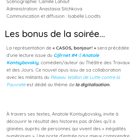
Scénographie: Camille Lahaut
Administration: Anastasia Sitchkova
Communication et diffusion : Isabelle Loodts
Les bonus de la soirée…
La représentation de
« CASOS, bonjour! »
sera précédée
d’une lecture issue du
C@rnet #4
d’
Anatole
Kontsybovskiy
, comédien/auteur au Théâtre des Travaux
et des Jours. Ce nouvel opus issu de sa collaboration
avec les militants du
Réseau Wallon de Lutte contre la
Pauvreté
est dédié au thème d
e
la digitalisation.
À travers ses textes, Anatole Kontsybovskiy, invite à
découvrir le résultat des histoires pas drôles qu’il a
glanées auprès de personnes qui vivent des « inégalités
numériques ». Une porte d’entrée pour mieux comprendre