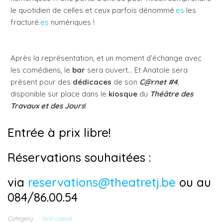
le quotidien de celles et ceux parfois dénomme
́.es
les
fracture
́.es
numériques !
Après la représentation, et un moment d’échange avec
les comédiens, le
bar
sera ouvert… Et Anatole sera
présent pour des
dédicaces
de son
C@rnet #4
,
disponible sur place dans le
kiosque
du
Théâtre des
Travaux et des Jours
!
Entrée à prix libre!
Réservations souhaitées :
via
reservations@theatretj.be
ou au
084/86.00.54
Category
Non classé